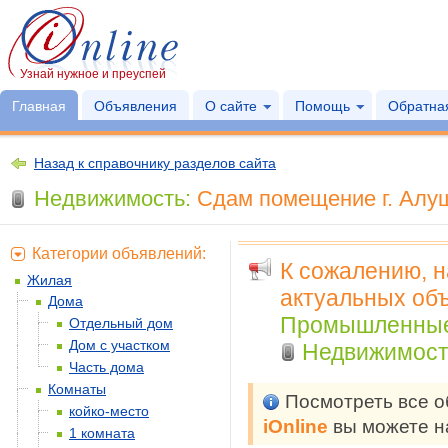
Узнай нужное и преуспей
Главная
Объявления
О сайте
Помощь
Обратная
Назад к справочнику разделов сайта
Недвижимость:
Сдам помещение г. Алу
Категории объявлений:
К сожалению, 
Жилая
актуальных объ
Дома
Промышленные
Отдельный дом
Дом с участком
Недвижимость
Часть дома
Комнаты
Посмотреть все 
койко-место
iOnline
вы можете н
1 комната