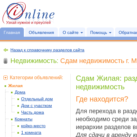
Узнай нужное и преуспей
Главная
Объявления
О сайте
Помощь
Обратная
Назад к справочнику разделов сайта
Недвижимость:
Сдам недвижимость г. М
Сдам Жилая: раз
Категории объявлений:
недвижимость
Жилая
Дома
Где находится?
Отдельный дом
Дом с участком
Для перехода в раз
Часть дома
необходимо среди за
Комнаты
койко-место
иерархии разделов 
1 комната
Для сдачи в аренду 