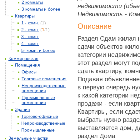
2 комнаты
недвижимости (объе
3 комнаты и более
Недвижимость - Ком
Квартиры
1 - комн.
(1)
Описание
2 - комн.
(
1
/1)
3 - комн.
Раздел Сдам жилая 
4 - комн.
сдачи объектов жило
5- комн. и более
категории недвижимо
Коммерческая
этот раздел могут по
Помещения
сдать квартиру, комна
Офисы
Подавая объявление 
Торговые помещения
Непроизводственные
в первую очередь ну
помещения
к какой категории н
Промышленные
помещения
продажи - если квар
Здания
Квартиры, если сдает
Торгово-офисные
выбрать нужно разде
Непроизводственные
выставляется дом, д
Промышленные
раздел Дома
Земельные участки