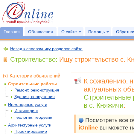
Узнай нужное и преуспей
Главная
Объявления
О сайте
Помощь
Обратная
Назад к справочнику разделов сайта
Строительство:
Ищу строительство с. К
Категории объявлений:
К сожалению, 
Строительные работы
актуальных объ
Ремонт, реконструкция
Строительные 
Здания, сооружения
в с. Княжичи
:
Инженерные услуги
Инжиниринг
Геология, геодезия
Посмотреть все 
Архитектурные услуги
iOnline
вы можете н
Проектирование