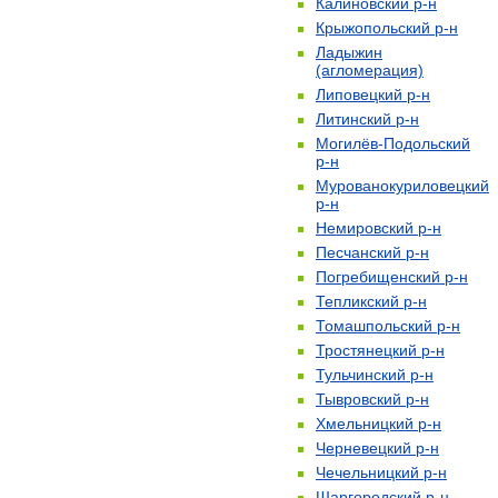
Калиновский р-н
Крыжопольский р-н
Ладыжин
(агломерация)
Липовецкий р-н
Литинский р-н
Могилёв-Подольский
р-н
Мурованокуриловецкий
р-н
Немировский р-н
Песчанский р-н
Погребищенский р-н
Тепликский р-н
Томашпольский р-н
Тростянецкий р-н
Тульчинский р-н
Тывровский р-н
Хмельницкий р-н
Черневецкий р-н
Чечельницкий р-н
Шаргородский р-н