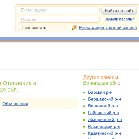
Забыли пароль?
запомнить
Регистрация учётной записи
Другие районы
и
Отопление и
Винницкая обл.
:
ая обл.
:
Барский р-н
Бершадский р-н
Объявления
.
Винницкий р-н
Гайсинский р-н
Жмеринский р-н
Ильинецкий р-н
Казатинский р-н