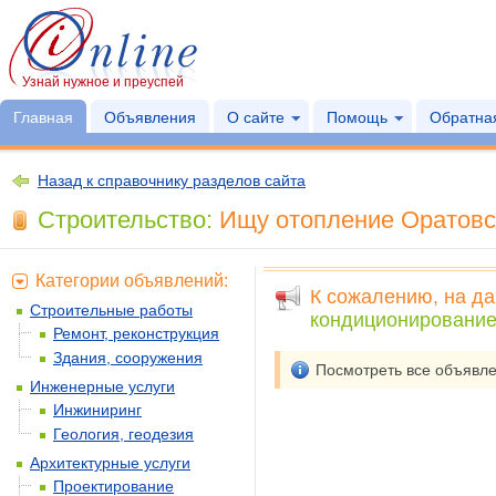
Узнай нужное и преуспей
Главная
Объявления
О сайте
Помощь
Обратная
Назад к справочнику разделов сайта
Строительство:
Ищу отопление Оратовск
Категории объявлений:
К сожалению, на да
Строительные работы
кондиционировани
Ремонт, реконструкция
Здания, сооружения
Посмотреть все объявл
Инженерные услуги
Инжиниринг
Геология, геодезия
Архитектурные услуги
Проектирование