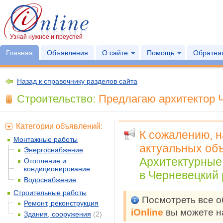
Узнай нужное и преуспей
Главная
Объявления
О сайте
Помощь
Обратная
Назад к справочнику разделов сайта
Строительство:
Предлагаю архитектор Ч
Категории объявлений:
К сожалению, 
Монтажные работы
актуальных объ
Энергоснабжение
Архитектурные
Отопление и
кондиционирование
в Черневецкий 
Водоснабжение
Строительные работы
Посмотреть все 
Ремонт, реконструкция
iOnline
вы можете н
Здания, сооружения
(2)