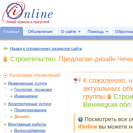
Узнай нужное и преуспей
Главная
Объявления
О сайте
Помощь
Обратная
Назад к справочнику разделов сайта
Строительство:
Предлагаю дизайн Чечел
Категории объявлений:
К сожалению, 
Инженерные услуги
актуальных объ
Геология, геодезия
группы
Строи
Инжиниринг
Винницкая обл.
Архитектурные услуги
Проектирование
Дизайн
Посмотреть все 
Монтажные работы
iOnline
вы можете н
Водоснабжение