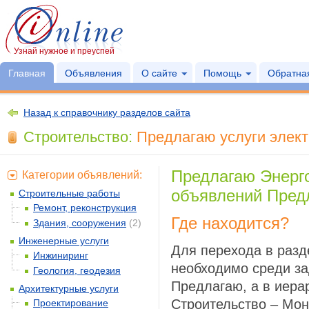
Узнай нужное и преуспей
Главная
Объявления
О сайте
Помощь
Обратная
Назад к справочнику разделов сайта
Строительство:
Предлагаю услуги элект
Предлагаю Энерг
Категории объявлений:
объявлений Предл
Строительные работы
Ремонт, реконструкция
Где находится?
Здания, сооружения
(2)
Инженерные услуги
Для перехода в разд
Инжиниринг
необходимо среди за
Геология, геодезия
Предлагаю, а в иера
Архитектурные услуги
Строительство – Мон
Проектирование