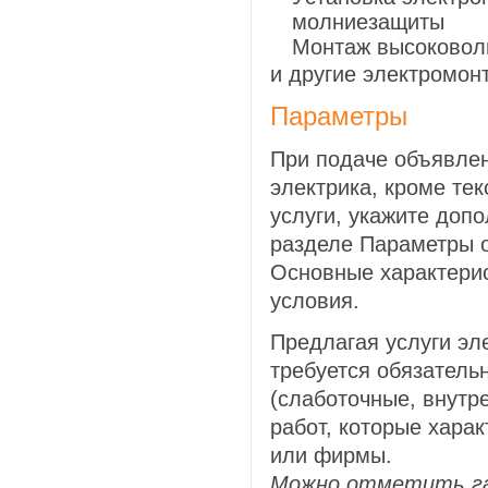
молниезащиты
Монтаж высоковол
и другие электромон
Параметры
При подаче объявлен
электрика, кроме те
услуги, укажите доп
разделе Параметры о
Основные характери
условия.
Предлагая услуги эл
требуется обязатель
(слаботочные, внутр
работ, которые хара
или фирмы.
Можно отметить гал