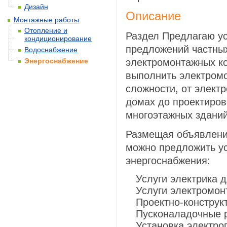
Дизайн
Описание
Монтажные работы
Отопление и
Раздел Предлагаю ус
кондиционирование
предложений частных
Водоснабжение
Энергоснабжение
электромонтажных к
выполнить электром
сложности, от элект
домах до проектиров
многоэтажных зданий
Размещая объявления
можно предложить ус
энергоснабжения:
Услуги электрика 
Услуги электромон
Проектно-конструк
Пусконаладочные 
Установка электро