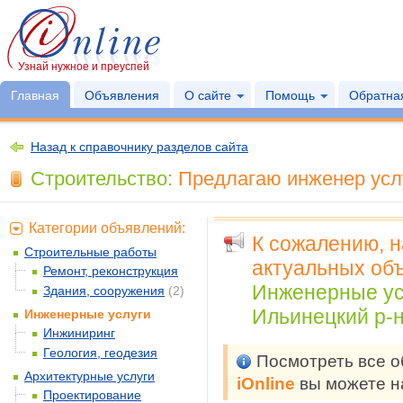
Узнай нужное и преуспей
Главная
Объявления
О сайте
Помощь
Обратная
Назад к справочнику разделов сайта
Строительство:
Предлагаю инженер услу
Категории объявлений:
К сожалению, 
Строительные работы
актуальных объ
Ремонт, реконструкция
Инженерные ус
Здания, сооружения
(2)
Ильинецкий р-н
Инженерные услуги
Инжиниринг
Геология, геодезия
Посмотреть все 
Архитектурные услуги
iOnline
вы можете н
Проектирование