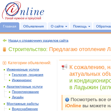
Узнай нужное и преуспей
Главная
Объявления
О сайте
Помощь
Обратная
Назад к справочнику разделов сайта
Строительство:
Предлагаю отопление Л
Категории объявлений:
К сожалению, 
Инженерные услуги
актуальных объ
Геология, геодезия
и кондиционир
Инжиниринг
в Ладыжин (агл
Архитектурные услуги
Проектирование
Дизайн
Посмотреть все 
Монтажные работы
iOnline
вы можете н
Водоснабжение