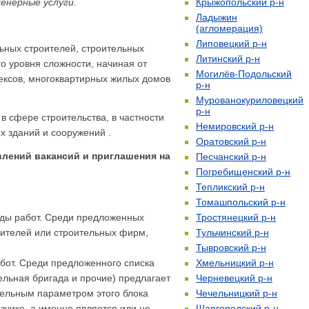
енерные услуги.
Крыжопольский р-н
Ладыжин
(агломерация)
Липовецкий р-н
ьных строителей, строительных
Литинский р-н
о уровня сложности, начиная от
Могилёв-Подольский
ексов, многоквартирных жилых домов
р-н
Мурованокуриловецкий
р-н
 сфере строительства, в частности
Немировский р-н
х зданий и сооружений .
Оратовский р-н
влений вакансий и приглашения на
Песчанский р-н
Погребищенский р-н
Тепликский р-н
Томашпольский р-н
иды работ. Среди предложенных
Тростянецкий р-н
оителей или строительных фирм,
Тульчинский р-н
Тывровский р-н
бот. Среди предложенного списка
Хмельницкий р-н
ельная бригада и прочие) предлагает
Черневецкий р-н
тельным параметром этого блока
Чечельницкий р-н
зчике, а именно является или не
Шаргородский р-н