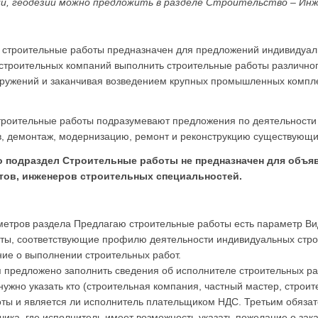
ии, геодезии можно предложить в разделе Строительство – Инж
 строительные работы предназначен для предложений индивидуал
строительных компаний выполнить строительные работы различног
оружений и заканчивая возведением крупных промышленных компл
оительные работы подразумевают предложения по деятельности в
в, демонтаж, модернизацию, ремонт и реконструкцию существующи
о подраздел Строительные работы не предназначен для объя
тов, инженеров строительных специальностей.
метров раздела Предлагаю строительные работы есть параметр В
оты, соответствующие профилю деятельности индивидуальных стр
ие о выполнении строительных работ.
 предложено заполнить сведения об исполнителе строительных ра
ужно указать кто (строительная компания, частный мастер, строит
ты и является ли исполнитель плательщиком НДС. Третьим обяза
ика, где исполнитель имеет возможность указать пожелание о зака