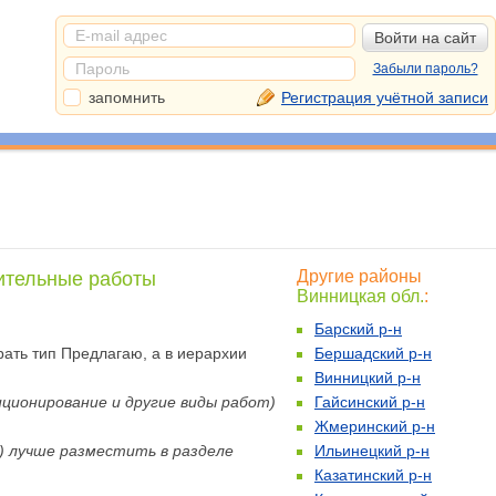
Забыли пароль?
запомнить
Регистрация учётной записи
Другие районы
ительные работы
Винницкая обл.
:
Барский р-н
ать тип Предлагаю, а в иерархии
Бершадский р-н
Винницкий р-н
ционирование и другие виды работ)
Гайсинский р-н
Жмеринский р-н
и) лучше разместить в разделе
Ильинецкий р-н
Казатинский р-н