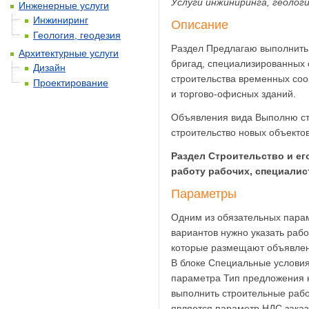
Услуги инжиниринга, геолог
Инженерные услуги
Инжиниринг
Описание
Геология, геодезия
Раздел Предлагаю выполнить
Архитектурные услуги
бригад, специализированных 
Дизайн
строительства временных со
Проектирование
и торгово-офисных зданий.
Объявления вида Выполню стр
строительство новых объекто
Раздел Строительство и ег
работу рабочих, специалис
Параметры
Одним из обязательных пара
вариантов нужно указать раб
которые размещают объявлен
В блоке Специальные условия
параметра Тип предложения н
выполнить строительные рабо
является параметр НДС заказч