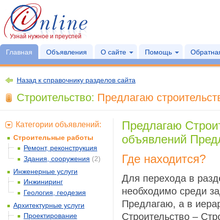
Узнай нужное и преуспей
Главная
Объявления
О сайте
Помощь
Обратная
Назад к справочнику разделов сайта
Строительство:
Предлагаю строительств
Предлагаю Строи
Категории объявлений:
объявлений Пред
Строительные работы
Ремонт, реконструкция
Где находится?
Здания, сооружения
(2)
Инженерные услуги
Для перехода в раз
Инжиниринг
необходимо среди за
Геология, геодезия
Предлагаю, а в иера
Архитектурные услуги
Строительство – Стр
Проектирование