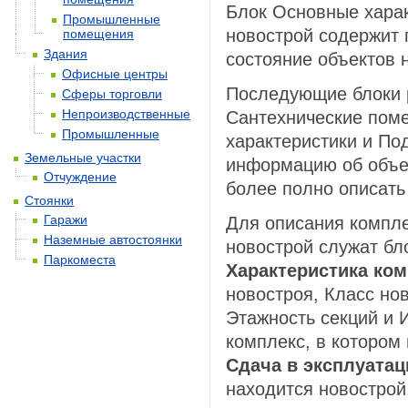
Блок Основные хара
Промышленные
новострой содержит
помещения
Здания
состояние объектов 
Офисные центры
Последующие блоки 
Сферы торговли
Непроизводственные
Сантехнические поме
Промышленные
характеристики и По
Земельные участки
информацию об объек
Отчуждение
более полно описать
Стоянки
Гаражи
Для описания компле
Наземные автостоянки
новострой служат бл
Паркоместа
Характеристика ко
новостроя, Класс но
Этажность секций и 
комплекс, в котором
Сдача в эксплуата
находится новострой,