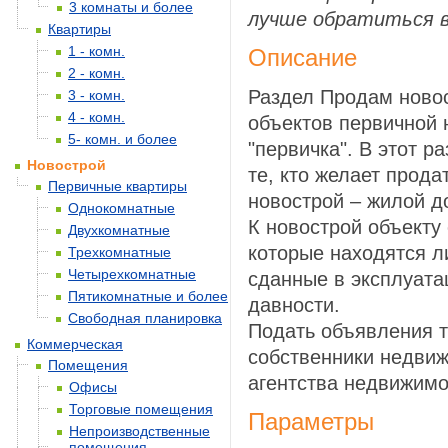
3 комнаты и более
лучше обратиться в
Квартиры
1 - комн.
Описание
2 - комн.
Раздел Продам ново
3 - комн.
4 - комн.
объектов первичной 
5- комн. и более
"первичка". В этот р
Новострой
те, кто желает прода
Первичные квартиры
новострой – жилой д
Однокомнатные
К новострой объекту
Двухкомнатные
которые находятся л
Трехкомнатные
Четырехкомнатные
сданные в эксплуата
Пятикомнатные и более
давности.
Свободная планировка
Подать объявления т
Коммерческая
собственники недвиж
Помещения
агентства недвижимо
Офисы
Торговые помещения
Параметры
Непроизводственные
помещения