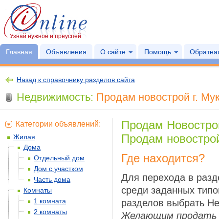
Узнай нужное и преуспей
Главная
Объявления
О сайте
Помощь
Обратная
Назад к справочнику разделов сайта
Недвижимость:
Продам новострой г. Му
Продам Новостро
Категории объявлений:
Продам новостро
Жилая
Дома
Где находится?
Отдельный дом
Дом с участком
Для перехода в раз
Часть дома
среди заданных типо
Комнаты
1 комната
разделов выбрать Не
2 комнаты
Желающим продать 