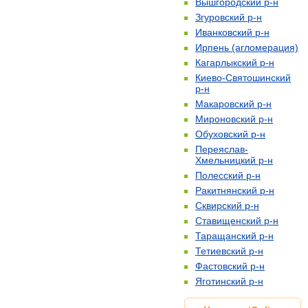
Вышгородский р-н
Згуровский р-н
Иванковский р-н
Ирпень (агломерация)
Кагарлыкский р-н
Киево-Святошинский
р-н
Макаровский р-н
Мироновский р-н
Обуховский р-н
Переяслав-
Хмельницкий р-н
Полесский р-н
Ракитнянский р-н
Сквирский р-н
Ставищенский р-н
Таращанский р-н
Тетиевский р-н
Фастовский р-н
Яготинский р-н