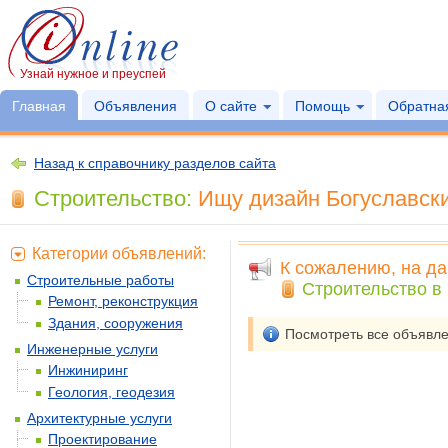
Узнай нужное и преуспей
Главная
Объявления
О сайте
Помощь
Обратная
Назад к справочнику разделов сайта
Строительство:
Ищу дизайн Богуславски
Категории объявлений:
К сожалению, на да
Строительные работы
Строительство в 
Ремонт, реконструкция
Здания, сооружения
Посмотреть все объявл
Инженерные услуги
Инжиниринг
Геология, геодезия
Архитектурные услуги
Проектирование