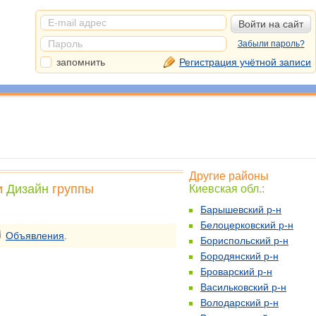
Забыли пароль?
запомнить
Регистрация учётной записи
Другие районы
и
Дизайн
группы
Киевская обл.
:
Барышевский р-н
Белоцерковский р-н
Объявления
.
Бориспольский р-н
Бородянский р-н
Броварский р-н
Васильковский р-н
Володарский р-н