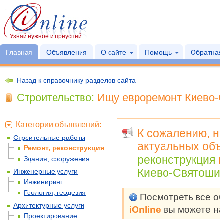
Узнай нужное и преуспей
Главная
Объявления
О сайте
Помощь
Обратная
Назад к справочнику разделов сайта
Строительство:
Ищу евроремонт Киево-С
Категории объявлений:
К сожалению, 
Строительные работы
актуальных объ
Ремонт, реконструкция
реконструкция
Здания, сооружения
Киево-Святошин
Инженерные услуги
Инжиниринг
Геология, геодезия
Посмотреть все 
Архитектурные услуги
iOnline
вы можете н
Проектирование