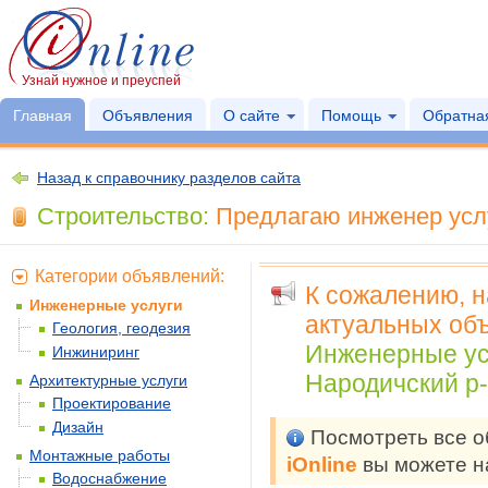
Узнай нужное и преуспей
Главная
Объявления
О сайте
Помощь
Обратная
Назад к справочнику разделов сайта
Строительство:
Предлагаю инженер услу
Категории объявлений:
К сожалению, 
Инженерные услуги
актуальных объ
Геология, геодезия
Инженерные ус
Инжиниринг
Народичский р-
Архитектурные услуги
Проектирование
Дизайн
Посмотреть все 
Монтажные работы
iOnline
вы можете н
Водоснабжение