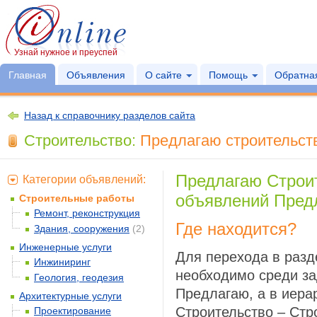
Узнай нужное и преуспей
Главная
Объявления
О сайте
Помощь
Обратная
Назад к справочнику разделов сайта
Строительство:
Предлагаю строительств
Предлагаю Строи
Категории объявлений:
объявлений Пред
Строительные работы
Ремонт, реконструкция
Где находится?
Здания, сооружения
(2)
Инженерные услуги
Для перехода в раз
Инжиниринг
необходимо среди за
Геология, геодезия
Предлагаю, а в иера
Архитектурные услуги
Строительство – Стр
Проектирование