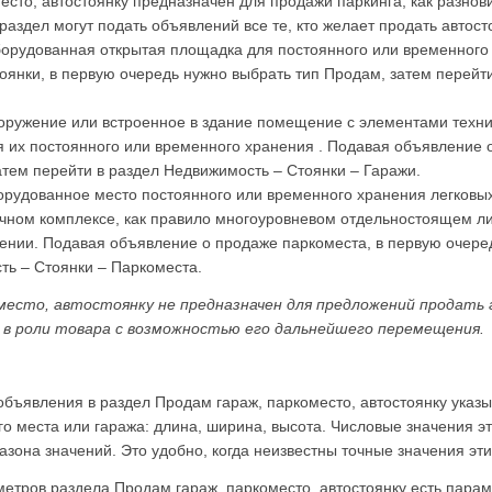
есто, автостоянку предназначен для продажи паркинга, как разно
 раздел могут подать объявлений все те, кто желает продать автост
борудованная открытая площадка для постоянного или временного
оянки, в первую очередь нужно выбрать тип Продам, затем перейт
оружение или встроенное в здание помещение с элементами техн
я их постоянного или временного хранения . Подавая объявление 
атем перейти в раздел Недвижимость – Стоянки – Гаражи.
орудованное место постоянного или временного хранения легковы
чном комплексе, как правило многоуровневом отдельностоящем л
ении. Подавая объявление о продаже паркоместа, в первую очере
ть – Стоянки – Паркоместа.
место, автостоянку не предназначен для предложений продать 
в роли товара с возможностью его дальнейшего перемещения.
объявления в раздел Продам гараж, паркоместо, автостоянку ука
го места или гаража: длина, ширина, высота. Числовые значения э
зона значений. Это удобно, когда неизвестны точные значения эти
етров раздела Продам гараж, паркоместо, автостоянку есть пара