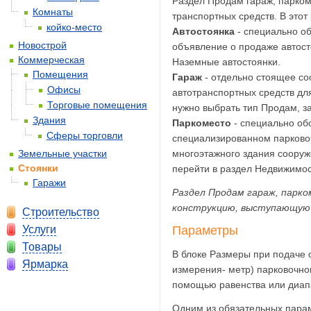
Раздел Продам гараж, парком
Комнаты
транспортных средств. В этот
койко-место
Автостоянка
- специально о
Новострой
объявление о продаже автост
Коммерческая
Наземные автостоянки.
Помещения
Гараж
- отдельно стоящее со
Офисы
автотранспортных средств дл
Торговые помещения
нужно выбрать тип Продам, з
Здания
Паркоместо
- специально об
Сферы торговли
специализированном парково
Земельные участки
многоэтажного здания сооруж
Стоянки
перейти в раздел Недвижимос
Гаражи
Раздел Продам гараж, парко
конструкцию, выступающую 
Строительство
Услуги
Параметры
Товары
В блоке Размеры при подаче 
Ярмарка
измерения- метр) парковочно
помощью равенства или диапа
Одним из обязательных парам