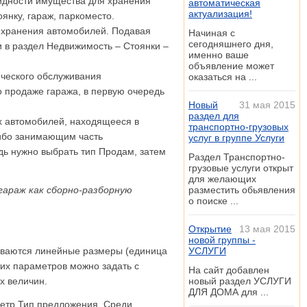
видности имущества для хранения
автоматическая
актуализация!
оянку, гараж, паркоместо.
 хранения автомобилей. Подавая
Начиная с
сегодняшнего дня,
и в раздел Недвижимость – Стоянки –
именно ваше
объявление может
ического обслуживания
оказаться на ...
о продаже гаража, в первую очередь
Новый
31 мая 2015
раздел для
х автомобилей, находящееся в
транспортно-грузовых
ибо занимающим часть
услуг в группе Услуги
дь нужно выбрать тип Продам, затем
Раздел Транспортно-
грузовые услуги открыт
для желающих
гараж как сборно-разборную
разместить обьявления
о поиске ...
Открытие
13 мая 2015
новой группы -
зываются линейные размеры (единица
УСЛУГИ
тих параметров можно задать с
На сайт добавлен
х величин.
новый раздел УСЛУГИ
ДЛЯ ДОМА для ...
метр Тип предложения. Среди