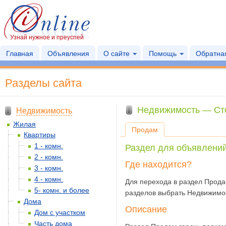
Узнай нужное и преуспей
Главная
Объявления
О сайте
Помощь
Обратная
Разделы сайта
Недвижимость
— Ст
Недвижимость
Жилая
Продам
Квартиры
1 - комн.
Раздел для объявлений
2 - комн.
Где находится?
3 - комн.
4 - комн.
Для перехода в раздел Прода
5- комн. и более
разделов выбрать Недвижимос
Дома
Описание
Дом с участком
Часть дома