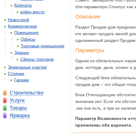
Совет : выберите тип Прода
Комнаты
для параметра Статус как 
койко-место
Описание
Новострой
Коммерческая
Раздел Продам дом предназна
Помещения
кто желает продать жилой до
Офисы
одноименный раздел Продам 
Торговые помещения
Параметры
Здания
Сферы торговли
Одним из обязательных парам
Земельные участки
дом, коттедж, дача, эллинг и
Стоянки
Следующий блок обязательных
Гаражи
продам дом – это общая пло
Строительство
Блок Отягощающие обстоятель
Услуги
значение нет. Если эти обсто
Товары
,как они есть, а при их налич
Ярмарка
Параметр Возможности отчу
приемлемы оба варианта.