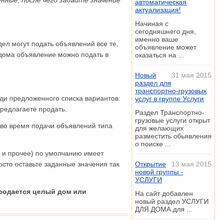
нные, после чего задайте значение
автоматическая
актуализация!
Начиная с
сегодняшнего дня,
именно ваше
ел могут подать объявлений все те,
объявление может
 дома объявление можно подать в
оказаться на ...
Новый
31 мая 2015
раздел для
транспортно-грузовых
ди предложенного списка вариантов:
услуг в группе Услуги
предлагаете продать.
Раздел Транспортно-
грузовые услуги открыт
 во время подачи объявлений типа
для желающих
разместить обьявления
о поиске ...
е и прочее) по умолчанию имеет
осто оставьте заданные значения так
Открытие
13 мая 2015
новой группы -
УСЛУГИ
продается целый дом или
На сайт добавлен
новый раздел УСЛУГИ
ДЛЯ ДОМА для ...