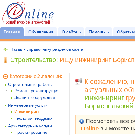
Узнай нужное и преуспей
Главная
Объявления
О сайте
Помощь
Обратная
Назад к справочнику разделов сайта
Строительство:
Ищу инжиниринг Бориспо
Категории объявлений:
К сожалению, 
Строительные работы
актуальных объ
Ремонт, реконструкция
Инжиниринг
гр
Здания, сооружения
Бориспольский 
Инженерные услуги
Инжиниринг
Геология, геодезия
Посмотреть все 
Архитектурные услуги
iOnline
вы можете н
Проектирование