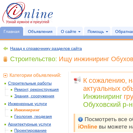
Узнай нужное и преуспей
Главная
Объявления
О сайте
Помощь
Обратная
Назад к справочнику разделов сайта
Строительство:
Ищу инжиниринг Обуховс
Категории объявлений:
К сожалению, 
Строительные работы
актуальных объ
Ремонт, реконструкция
Инжиниринг
гр
Здания, сооружения
Обуховский р-н
Инженерные услуги
Инжиниринг
Геология, геодезия
Посмотреть все 
Архитектурные услуги
iOnline
вы можете н
Проектирование