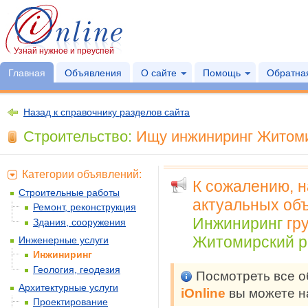
Узнай нужное и преуспей
Главная
Объявления
О сайте
Помощь
Обратная
Назад к справочнику разделов сайта
Строительство:
Ищу инжиниринг Житоми
Категории объявлений:
К сожалению, 
Строительные работы
актуальных объ
Ремонт, реконструкция
Инжиниринг
гр
Здания, сооружения
Житомирский р
Инженерные услуги
Инжиниринг
Геология, геодезия
Посмотреть все 
Архитектурные услуги
iOnline
вы можете н
Проектирование