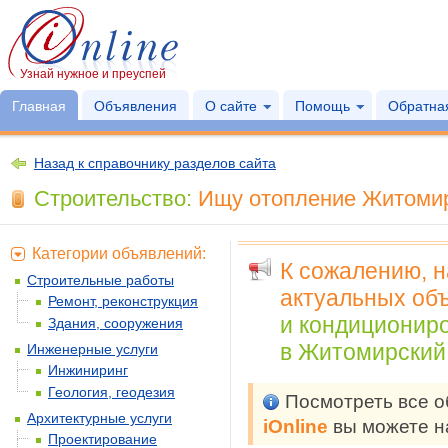
Узнай нужное и преуспей
Главная
Объявления
О сайте
Помощь
Обратная
Назад к справочнику разделов сайта
Строительство:
Ищу отопление Житомир
Категории объявлений:
К сожалению, 
Строительные работы
актуальных объ
Ремонт, реконструкция
и кондиционир
Здания, сооружения
в Житомирский 
Инженерные услуги
Инжиниринг
Геология, геодезия
Посмотреть все 
Архитектурные услуги
iOnline
вы можете н
Проектирование