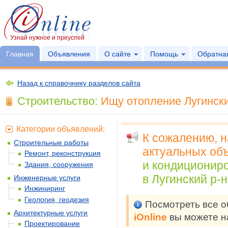
Узнай нужное и преуспей
Главная
Объявления
О сайте
Помощь
Обратная
Назад к справочнику разделов сайта
Строительство:
Ищу отопление Лугински
Категории объявлений:
К сожалению, 
Строительные работы
актуальных объ
Ремонт, реконструкция
и кондиционир
Здания, сооружения
в Лугинский р-
Инженерные услуги
Инжиниринг
Геология, геодезия
Посмотреть все 
Архитектурные услуги
iOnline
вы можете н
Проектирование