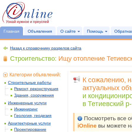
Узнай нужное и преуспей
Главная
Объявления
О сайте
Помощь
Обратная
Назад к справочнику разделов сайта
Строительство:
Ищу отопление Тетиевск
Категории объявлений:
К сожалению, 
Строительные работы
актуальных объ
Ремонт, реконструкция
и кондиционир
Здания, сооружения
в Тетиевский р-
Инженерные услуги
Инжиниринг
Геология, геодезия
Посмотреть все 
Архитектурные услуги
iOnline
вы можете н
Проектирование