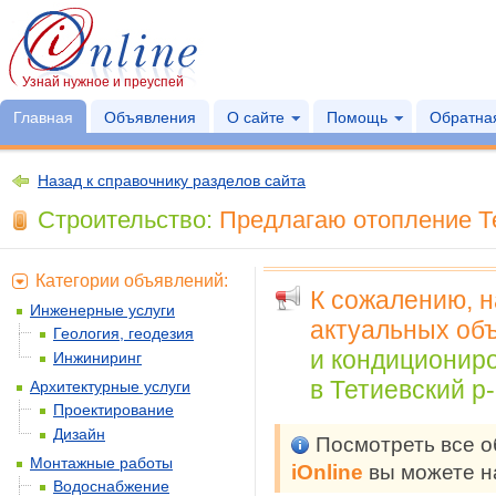
Узнай нужное и преуспей
Главная
Объявления
О сайте
Помощь
Обратная
Назад к справочнику разделов сайта
Строительство:
Предлагаю отопление Те
Категории объявлений:
К сожалению, 
Инженерные услуги
актуальных объ
Геология, геодезия
и кондиционир
Инжиниринг
в Тетиевский р-
Архитектурные услуги
Проектирование
Дизайн
Посмотреть все 
Монтажные работы
iOnline
вы можете н
Водоснабжение