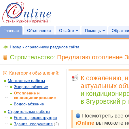
Узнай нужное и преуспей
Главная
Объявления
О сайте
Помощь
Обратная
Назад к справочнику разделов сайта
Строительство:
Предлагаю отопление Зг
Категории объявлений:
К сожалению, 
Монтажные работы
актуальных объ
Энергоснабжение
и кондиционир
Отопление и
кондиционирование
в Згуровский р-
Водоснабжение
Строительные работы
Посмотреть все 
Ремонт, реконструкция
iOnline
вы можете н
Здания, сооружения
(2)