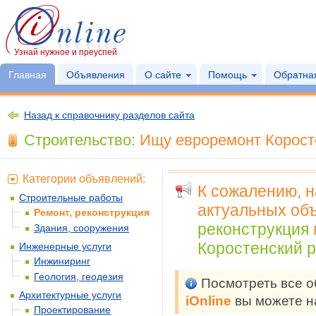
Узнай нужное и преуспей
Главная
Объявления
О сайте
Помощь
Обратная
Назад к справочнику разделов сайта
Строительство:
Ищу евроремонт Коросте
Категории объявлений:
К сожалению, 
Строительные работы
актуальных объ
Ремонт, реконструкция
реконструкция
Здания, сооружения
Коростенский р
Инженерные услуги
Инжиниринг
Геология, геодезия
Посмотреть все 
Архитектурные услуги
iOnline
вы можете н
Проектирование