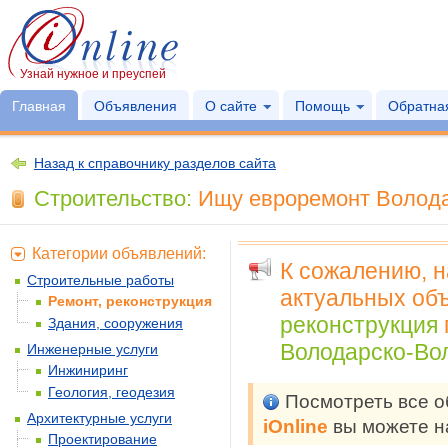
Узнай нужное и преуспей
Главная
Объявления
О сайте
Помощь
Обратная
Назад к справочнику разделов сайта
Строительство:
Ищу евроремонт Волода
Категории объявлений:
К сожалению, 
Строительные работы
актуальных объ
Ремонт, реконструкция
реконструкция
Здания, сооружения
Володарско-Вол
Инженерные услуги
Инжиниринг
Геология, геодезия
Посмотреть все 
Архитектурные услуги
iOnline
вы можете н
Проектирование