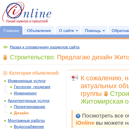
Узнай нужное и преуспей
Главная
Объявления
О сайте
Помощь
Обратная
Назад к справочнику разделов сайта
Строительство:
Предлагаю дизайн Жито
Категории объявлений:
К сожалению, 
Инженерные услуги
актуальных объ
Геология, геодезия
группы
Строи
Инжиниринг
Житомирская о
Архитектурные услуги
Проектирование
Дизайн
Посмотреть все 
Монтажные работы
iOnline
вы можете н
Водоснабжение