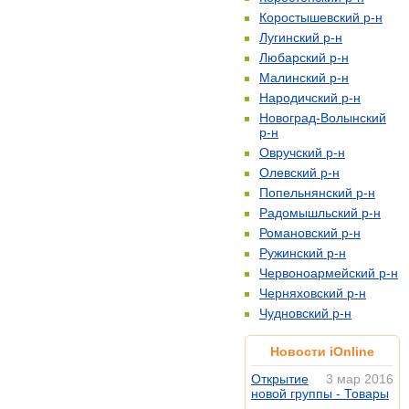
Коростышевский р-н
Лугинский р-н
Любарский р-н
Малинский р-н
Народичский р-н
Новоград-Волынский
р-н
Овручский р-н
Олевский р-н
Попельнянский р-н
Радомышльский р-н
Романовский р-н
Ружинский р-н
Червоноармейский р-н
Черняховский р-н
Чудновский р-н
Новости iOnline
Открытие
3 мар 2016
новой группы - Товары