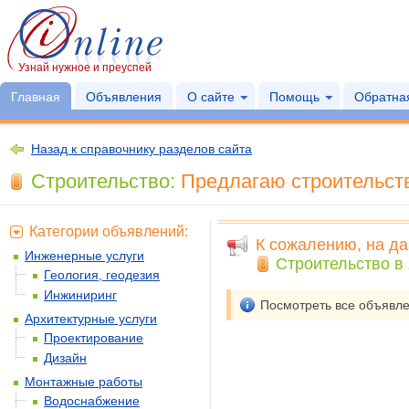
Узнай нужное и преуспей
Главная
Объявления
О сайте
Помощь
Обратная
Назад к справочнику разделов сайта
Строительство:
Предлагаю строительств
Категории объявлений:
К сожалению, на да
Инженерные услуги
Строительство в
Геология, геодезия
Инжиниринг
Посмотреть все объявл
Архитектурные услуги
Проектирование
Дизайн
Монтажные работы
Водоснабжение