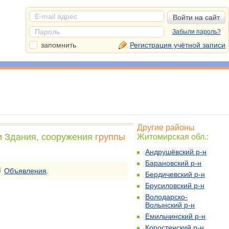
Забыли пароль?
запомнить
Регистрация учётной записи
Другие районы
и
Здания, сооружения
группы
Житомирская обл.
:
Андрушёвский р-н
Барановский р-н
Объявления
.
Бердичевский р-н
Брусиловский р-н
Володарско-
Волынский р-н
Емильчинский р-н
Коростенский р-н