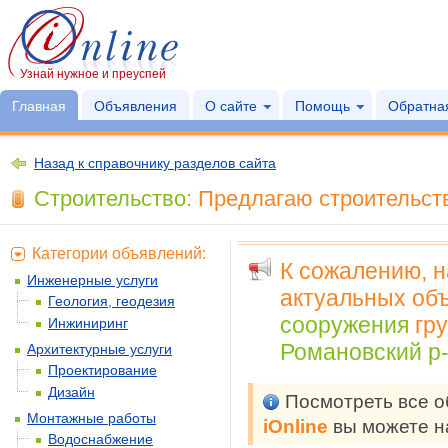
Узнай нужное и преуспей
Главная
Объявления
О сайте
Помощь
Обратная
Назад к справочнику разделов сайта
Строительство:
Предлагаю строительств
Категории объявлений:
К сожалению, 
Инженерные услуги
актуальных объ
Геология, геодезия
сооружения
гр
Инжиниринг
Романовский р-
Архитектурные услуги
Проектирование
Дизайн
Посмотреть все 
Монтажные работы
iOnline
вы можете н
Водоснабжение