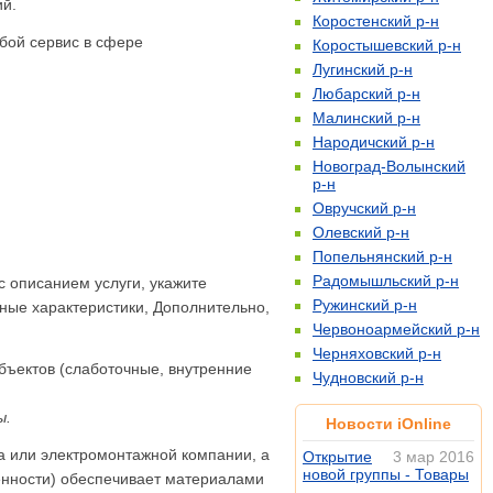
ий.
Коростенский р-н
бой сервис в сфере
Коростышевский р-н
Лугинский р-н
Любарский р-н
Малинский р-н
Народичский р-н
Новоград-Волынский
р-н
Овручский р-н
Олевский р-н
Попельнянский р-н
Радомышльский р-н
с описанием услуги, укажите
Ружинский р-н
ные характеристики, Дополнительно,
Червоноармейский р-н
Черняховский р-н
объектов (слаботочные, внутренние
Чудновский р-н
ы.
Новости iOnline
а или электромонтажной компании, а
Открытие
3 мар 2016
новой группы - Товары
ренности) обеспечивает материалами