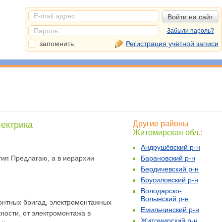
Забыли пароль?
запомнить
Регистрация учётной записи
Другие районы
ектрика
Житомирская обл.
:
Андрушёвский р-н
тип Предлагаю, а в иерархии
Барановский р-н
Бердичевский р-н
Брусиловский р-н
Володарско-
Волынский р-н
онтных бригад, электромонтажных
Емильчинский р-н
ости, от электромонтажа в
Житомирский р-н