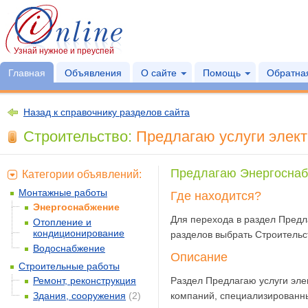
Узнай нужное и преуспей
Главная
Объявления
О сайте
Помощь
Обратная
Назад к справочнику разделов сайта
Строительство:
Предлагаю услуги элект
Предлагаю Энергоснабж
Категории объявлений:
Монтажные работы
Где находится?
Энергоснабжение
Для перехода в раздел Предл
Отопление и
кондиционирование
разделов выбрать Строительс
Водоснабжение
Описание
Строительные работы
Ремонт, реконструкция
Раздел Предлагаю услуги эле
Здания, сооружения
(2)
компаний, специализированн