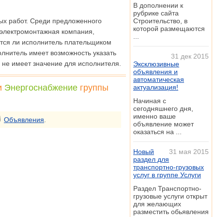
В дополнении к
рубрике сайта
ых работ. Среди предложенного
Строительство, в
которой размещаются
, электромонтажная компания,
...
тся ли исполнитель плательщиком
олнитель имеет возможность указать
31 дек 2015
о не имеет значение для исполнителя.
Эксклюзивные
объявления и
автоматическая
и
Энергоснабжение
группы
актуализация!
Начиная с
сегодняшнего дня,
именно ваше
Объявления
.
объявление может
оказаться на ...
Новый
31 мая 2015
раздел для
транспортно-грузовых
услуг в группе Услуги
Раздел Транспортно-
грузовые услуги открыт
для желающих
разместить обьявления