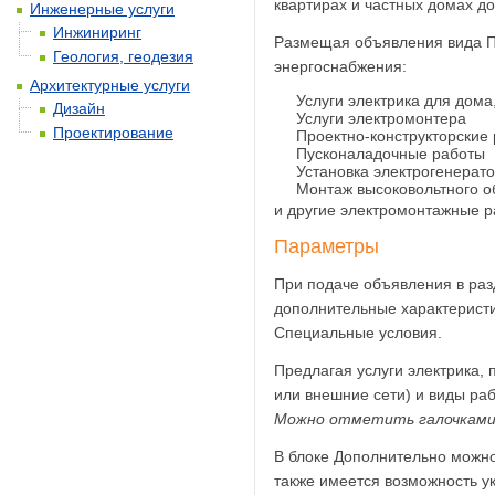
квартирах и частных домах д
Инженерные услуги
Инжиниринг
Размещая объявления вида Пр
Геология, геодезия
энергоснабжения:
Архитектурные услуги
Услуги электрика для дома
Дизайн
Услуги электромонтера
Проектирование
Проектно-конструкторские 
Пусконаладочные работы
Установка электрогенерат
Монтаж высоковольтного 
и другие электромонтажные р
Параметры
При подаче объявления в раз
дополнительные характеристи
Специальные условия.
Предлагая услуги электрика, 
или внешние сети) и виды ра
Можно отметить галочками 
В блоке Дополнительно можно
также имеется возможность ук