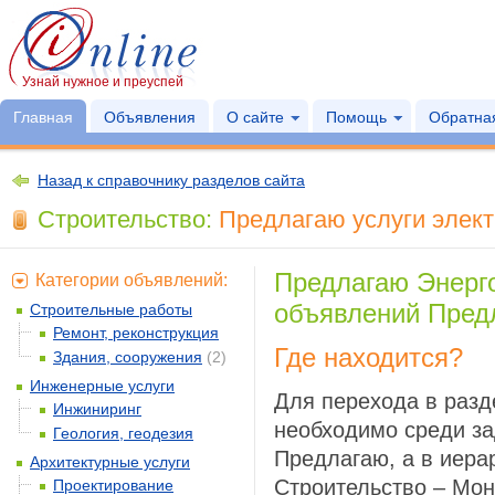
Узнай нужное и преуспей
Главная
Объявления
О сайте
Помощь
Обратная
Назад к справочнику разделов сайта
Строительство:
Предлагаю услуги элект
Предлагаю Энерг
Категории объявлений:
объявлений Предл
Строительные работы
Ремонт, реконструкция
Где находится?
Здания, сооружения
(2)
Инженерные услуги
Для перехода в разд
Инжиниринг
необходимо среди за
Геология, геодезия
Предлагаю, а в иера
Архитектурные услуги
Строительство – Мон
Проектирование