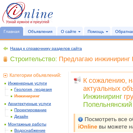
Узнай нужное и преуспей
Главная
Объявления
О сайте
Помощь
Обратная
Назад к справочнику разделов сайта
Строительство:
Предлагаю инжиниринг П
Категории объявлений:
К сожалению, 
Инженерные услуги
актуальных объ
Геология, геодезия
Инжиниринг
гр
Инжиниринг
Попельнянский 
Архитектурные услуги
Проектирование
Дизайн
Посмотреть все 
Монтажные работы
iOnline
вы можете н
Водоснабжение