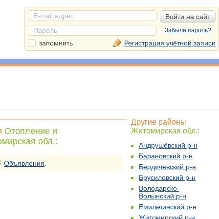
Забыли пароль?
запомнить
Регистрация учётной записи
Другие районы
и
Отопление и
Житомирская обл.
:
омирская обл.
:
Андрушёвский р-н
Барановский р-н
Объявления
.
Бердичевский р-н
Брусиловский р-н
Володарско-
Волынский р-н
Емильчинский р-н
Житомирский р-н