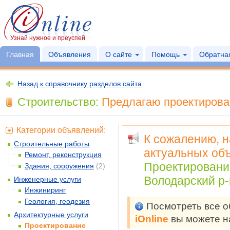
Узнай нужное и преуспей
Главная
Объявления
О сайте
Помощь
Обратная
Назад к справочнику разделов сайта
Строительство:
Предлагаю проектирован
Категории объявлений:
К сожалению, 
Строительные работы
актуальных объ
Ремонт, реконструкция
Проектировани
Здания, сооружения
(2)
Володарский р-
Инженерные услуги
Инжиниринг
Геология, геодезия
Посмотреть все 
Архитектурные услуги
iOnline
вы можете н
Проектирование