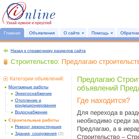
Узнай нужное и преуспей
Главная
Объявления
О сайте
Помощь
Обратная
Назад к справочнику разделов сайта
Строительство:
Предлагаю строительств
Предлагаю Строи
Категории объявлений:
объявлений Пред
Монтажные работы
Энергоснабжение
Где находится?
Отопление и
кондиционирование
Для перехода в раз
Водоснабжение
необходимо среди за
Строительные работы
Ремонт, реконструкция
Предлагаю, а в иера
Здания, сооружения
(2)
Строительство – Стр