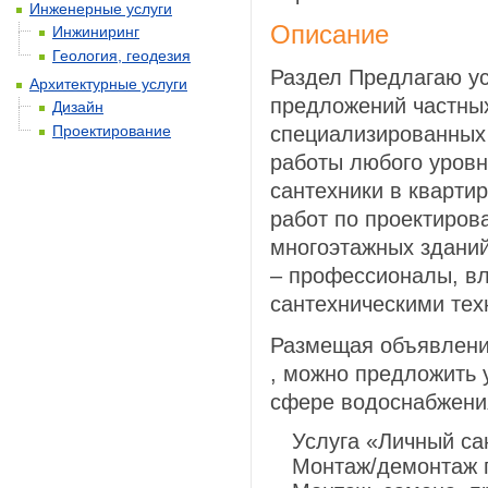
Инженерные услуги
Описание
Инжиниринг
Геология, геодезия
Раздел Предлагаю ус
Архитектурные услуги
предложений частных
Дизайн
Проектирование
специализированных
работы любого уровн
сантехники в кварти
работ по проектиров
многоэтажных зданий
– профессионалы, 
сантехническими тех
Размещая объявлени
, можно предложить 
сфере водоснабжени
Услуга «Личный са
Монтаж/демонтаж г