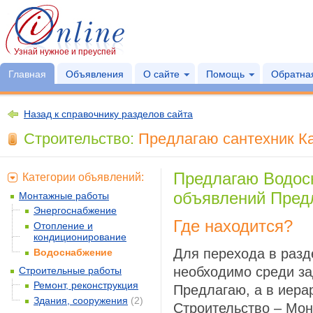
Узнай нужное и преуспей
Главная
Объявления
О сайте
Помощь
Обратная
Назад к справочнику разделов сайта
Строительство:
Предлагаю сантехник Ка
Предлагаю Водос
Категории объявлений:
объявлений Предл
Монтажные работы
Энергоснабжение
Где находится?
Отопление и
кондиционирование
Для перехода в разд
Водоснабжение
необходимо среди за
Строительные работы
Ремонт, реконструкция
Предлагаю, а в иера
Здания, сооружения
(2)
Строительство – Мон