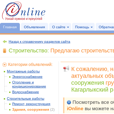
Узнай нужное и преуспей
Главная
Объявления
О сайте
Помощь
Обратная
Назад к справочнику разделов сайта
Строительство:
Предлагаю строительств
Категории объявлений:
К сожалению, 
Монтажные работы
актуальных объ
Энергоснабжение
сооружения
гр
Отопление и
кондиционирование
Кагарлыкский р-
Водоснабжение
Строительные работы
Посмотреть все 
Ремонт, реконструкция
iOnline
вы можете н
Здания, сооружения
(2)