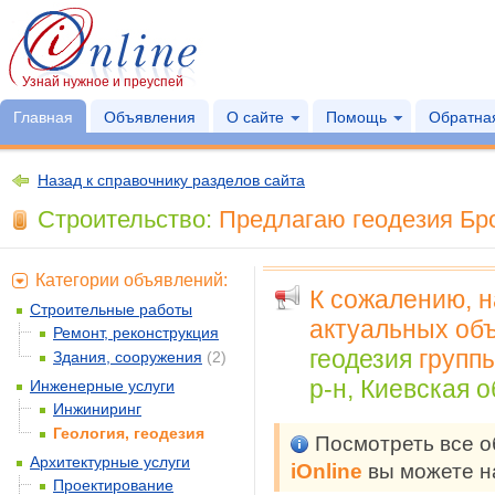
Узнай нужное и преуспей
Главная
Объявления
О сайте
Помощь
Обратная
Назад к справочнику разделов сайта
Строительство:
Предлагаю геодезия Бро
Категории объявлений:
К сожалению, 
Строительные работы
актуальных объ
Ремонт, реконструкция
геодезия
групп
Здания, сооружения
(2)
р-н, Киевская о
Инженерные услуги
Инжиниринг
Геология, геодезия
Посмотреть все 
Архитектурные услуги
iOnline
вы можете н
Проектирование