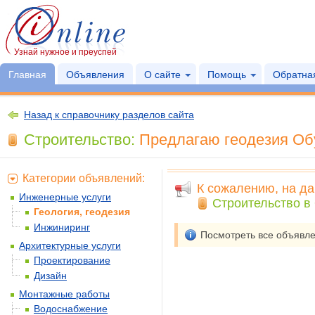
Узнай нужное и преуспей
Главная
Объявления
О сайте
Помощь
Обратная
Назад к справочнику разделов сайта
Строительство:
Предлагаю геодезия Обу
Категории объявлений:
К сожалению, на да
Инженерные услуги
Строительство в 
Геология, геодезия
Инжиниринг
Посмотреть все объявл
Архитектурные услуги
Проектирование
Дизайн
Монтажные работы
Водоснабжение