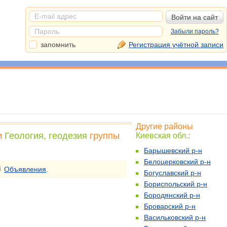
Забыли пароль?
запомнить
Регистрация учётной записи
Другие районы
и
Геология, геодезия
группы
Киевская обл.
:
Барышевский р-н
Белоцерковский р-н
Объявления
.
Богуславский р-н
Бориспольский р-н
Бородянский р-н
Броварский р-н
Васильковский р-н