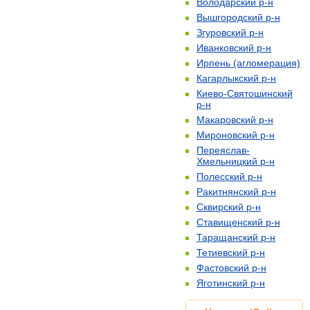
Володарский р-н
Вышгородский р-н
Згуровский р-н
Иванковский р-н
Ирпень (агломерация)
Кагарлыкский р-н
Киево-Святошинский
р-н
Макаровский р-н
Мироновский р-н
Переяслав-
Хмельницкий р-н
Полесский р-н
Ракитнянский р-н
Сквирский р-н
Ставищенский р-н
Таращанский р-н
Тетиевский р-н
Фастовский р-н
Яготинский р-н