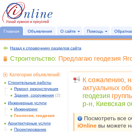
Узнай нужное и преуспей
Главная
Объявления
О сайте
Помощь
Обратная
Назад к справочнику разделов сайта
Строительство:
Предлагаю геодезия Яго
Категории объявлений:
К сожалению, 
Строительные работы
актуальных объ
Ремонт, реконструкция
геодезия
групп
Здания, сооружения
(2)
р-н, Киевская о
Инженерные услуги
Инжиниринг
Геология, геодезия
Посмотреть все 
Архитектурные услуги
iOnline
вы можете н
Проектирование