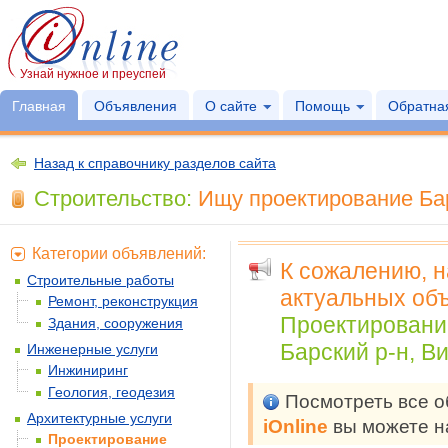
Узнай нужное и преуспей
Главная
Объявления
О сайте
Помощь
Обратная
Назад к справочнику разделов сайта
Строительство:
Ищу проектирование Бар
Категории объявлений:
К сожалению, 
Строительные работы
актуальных объ
Ремонт, реконструкция
Проектировани
Здания, сооружения
Барский р-н, В
Инженерные услуги
Инжиниринг
Геология, геодезия
Посмотреть все 
Архитектурные услуги
iOnline
вы можете н
Проектирование