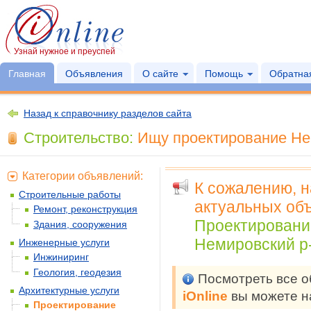
Узнай нужное и преуспей
Главная
Объявления
О сайте
Помощь
Обратная
Назад к справочнику разделов сайта
Строительство:
Ищу проектирование Нем
Категории объявлений:
К сожалению, 
Строительные работы
актуальных объ
Ремонт, реконструкция
Проектировани
Здания, сооружения
Немировский р-
Инженерные услуги
Инжиниринг
Геология, геодезия
Посмотреть все 
Архитектурные услуги
iOnline
вы можете н
Проектирование