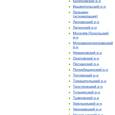
Калиновский р-н
Крыжопольский р-н
Ладыжин
(агломерация)
Липовецкий р-н
Литинский р-н
Могилёв-Подольский
р-н
Мурованокуриловецкий
р-н
Немировский р-н
Оратовский р-н
Песчанский р-н
Погребищенский р-н
Тепликский р-н
Томашпольский р-н
Тростянецкий р-н
Тульчинский р-н
Тывровский р-н
Хмельницкий р-н
Черневецкий р-н
Чечельницкий р-н