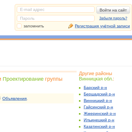
Забыли пароль?
запомнить
Регистрация учётной записи
Другие районы
и
Проектирование
группы
Винницкая обл.
:
Барский р-н
Бершадский р-н
Объявления
.
Винницкий р-н
Гайсинский р-н
Жмеринский р-н
Ильинецкий р-н
Казатинский р-н