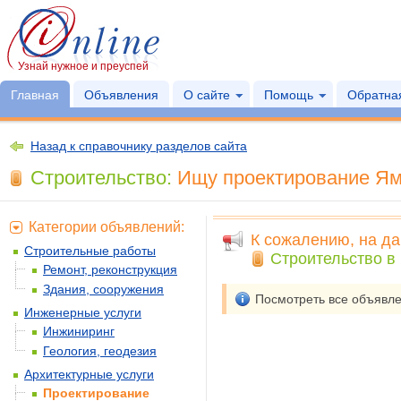
Узнай нужное и преуспей
Главная
Объявления
О сайте
Помощь
Обратная
Назад к справочнику разделов сайта
Строительство:
Ищу проектирование Ямп
Категории объявлений:
К сожалению, на да
Строительные работы
Строительство в 
Ремонт, реконструкция
Здания, сооружения
Посмотреть все объявл
Инженерные услуги
Инжиниринг
Геология, геодезия
Архитектурные услуги
Проектирование