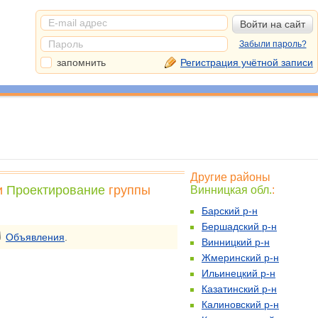
Забыли пароль?
запомнить
Регистрация учётной записи
Другие районы
и
Проектирование
группы
Винницкая обл.
:
Барский р-н
Бершадский р-н
Объявления
.
Винницкий р-н
Жмеринский р-н
Ильинецкий р-н
Казатинский р-н
Калиновский р-н