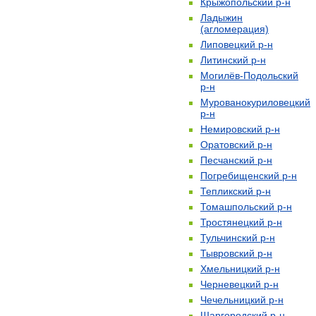
Крыжопольский р-н
Ладыжин
(агломерация)
Липовецкий р-н
Литинский р-н
Могилёв-Подольский
р-н
Мурованокуриловецкий
р-н
Немировский р-н
Оратовский р-н
Песчанский р-н
Погребищенский р-н
Тепликский р-н
Томашпольский р-н
Тростянецкий р-н
Тульчинский р-н
Тывровский р-н
Хмельницкий р-н
Черневецкий р-н
Чечельницкий р-н
Шаргородский р-н