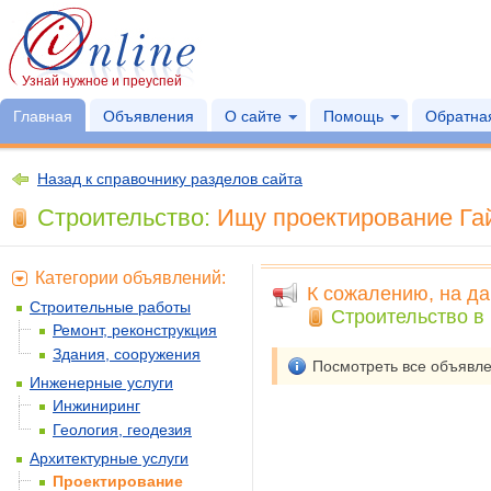
Узнай нужное и преуспей
Главная
Объявления
О сайте
Помощь
Обратная
Назад к справочнику разделов сайта
Строительство:
Ищу проектирование Гай
Категории объявлений:
К сожалению, на да
Строительные работы
Строительство в 
Ремонт, реконструкция
Здания, сооружения
Посмотреть все объявл
Инженерные услуги
Инжиниринг
Геология, геодезия
Архитектурные услуги
Проектирование