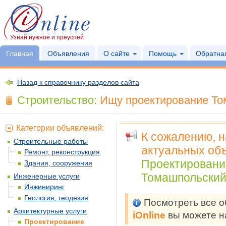
Узнай нужное и преуспей
Главная
Объявления
О сайте
Помощь
Обратная
Назад к справочнику разделов сайта
Строительство:
Ищу проектирование Том
Категории объявлений:
К сожалению, 
Строительные работы
актуальных объ
Ремонт, реконструкция
Проектировани
Здания, сооружения
Томашпольский 
Инженерные услуги
Инжиниринг
Геология, геодезия
Посмотреть все 
Архитектурные услуги
iOnline
вы можете н
Проектирование